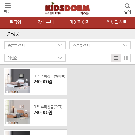
메뉴
검색
로그인
장바구니
마이페이지
위시리스트
특가상품
마리 슈퍼싱글(화이트)
230,000원
마리 슈퍼싱글(오크)
230,000원