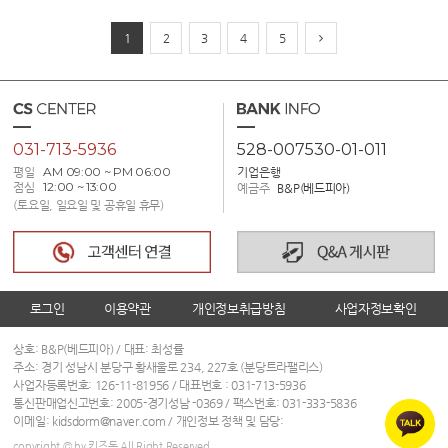
1
2
3
4
5
031-713-5936
528-007530-01-011
평일
AM 09:00 ~ PM 06:00
기업은행
점심
12:00 ~ 13:00
예금주
B&P(베드피아)
(토요일, 일요일 및 공휴일 휴무)
로그인
이용약관
개인정보취급방침
사업자정보확인
상호: B&P(베드피아) / 대표: 최성률
주소: 경기 성남시 분당구 황새울로 234, 227호 (분당트라팰리스)
사업자등록번호: 126-11-81956 / 대표번호 :
031-713-5936
통신판매업신고번호: 2005-경기성남 -0369 / 팩스번호: 031-333-5836
이메일: kidsdorm@naver.com / 개인정보 정책 및 담당:
copyright © by 키즈돔 All Right Reserved.