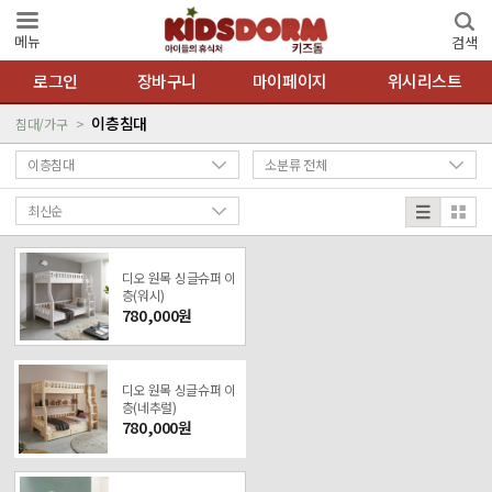
메뉴
검색
로그인
장바구니
마이페이지
위시리스트
이층침대
침대/가구
디오 원목 싱글슈퍼 이
층(워시)
780,000원
디오 원목 싱글슈퍼 이
층(네추럴)
780,000원