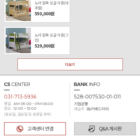
노아 원목 싱글 이층(네
추럴)
550,000원
노아 원목 싱글 이층(그
린)
529,000원
더보기
031-713-5936
528-007530-01-011
기업은행
평일
AM 09:00 ~ PM 06:00
점심
12:00 ~ 13:00
예금주
B&P(베드피아)
(토요일, 일요일 및 공휴일 휴무)